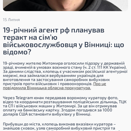
15 Липня
19-річний агент рф планував
теракт на сім’ю
військовослужбовця у Вінниці: що
відомо?
19-річному жителю Житомира оголосили підозру у державній
зраді, вчиненій в умовах воєнного стану (ч. 2 ст. 111 КК України).
За даними слідства, хлопець є учасником російської агентурної
мережі, яка займалася вербуванням українців для
виготовлення та застосування саморобних вибухових
пристроїв проти військових і правоохоронців.
Про це
повідомила Вінницька обласна прокуратура.
Через Telegram юнак передавав ворожому куратору фото,
відео та координати розташування поліцейських дільниць, ТЦК
та СП і військових машин у Житомирі. За це він отримував
оплату на банківську картку. Згодом погодився за 1000
доларів США встановити вибухівку у Вінниці.
Прибувши до міста, хлопець виконав вказівки куратора –
знайшов сховок, узяв саморобний вибуховий пристрій та