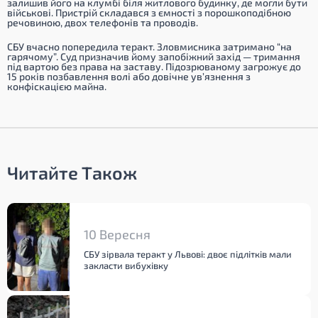
залишив його на клумбі біля житлового будинку, де могли бути
військові. Пристрій складався з ємності з порошкоподібною
речовиною, двох телефонів та проводів.
СБУ вчасно попередила теракт. Зловмисника затримано “на
гарячому”. Суд призначив йому запобіжний захід — тримання
під вартою без права на заставу. Підозрюваному загрожує до
15 років позбавлення волі або довічне ув’язнення з
конфіскацією майна.
Читайте Також
10 Вересня
СБУ зірвала теракт у Львові: двоє підлітків мали
закласти вибухівку