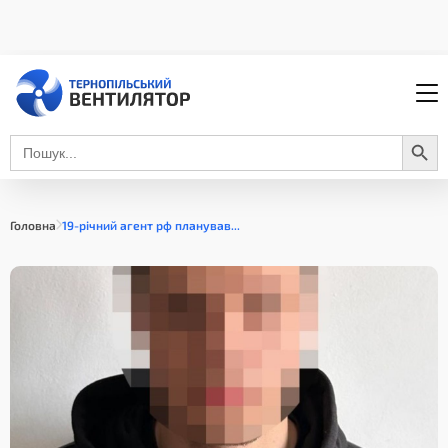
Search Button
Search
for:
Головна
19-річний агент рф планував...