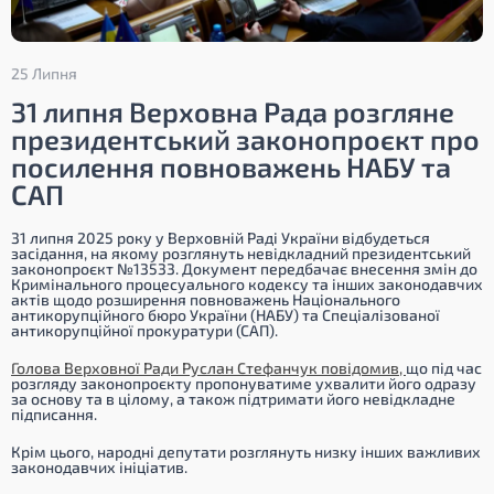
25 Липня
31 липня Верховна Рада розгляне
президентський законопроєкт про
посилення повноважень НАБУ та
САП
31 липня 2025 року у Верховній Раді України відбудеться
засідання, на якому розглянуть невідкладний президентський
законопроєкт №13533. Документ передбачає внесення змін до
Кримінального процесуального кодексу та інших законодавчих
актів щодо розширення повноважень Національного
антикорупційного бюро України (НАБУ) та Спеціалізованої
антикорупційної прокуратури (САП).
Голова Верховної Ради Руслан Стефанчук повідомив,
що під час
розгляду законопроєкту пропонуватиме ухвалити його одразу
за основу та в цілому, а також підтримати його невідкладне
підписання.
Крім цього, народні депутати розглянуть низку інших важливих
законодавчих ініціатив.