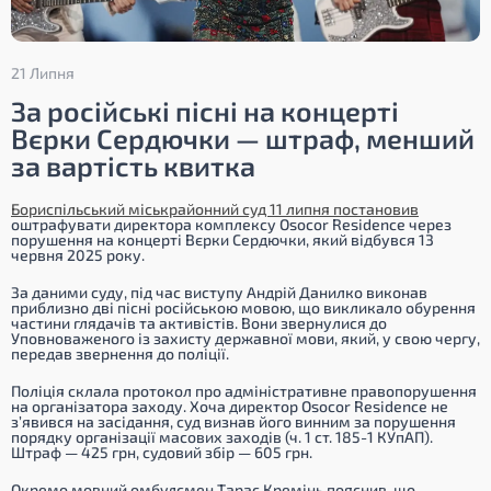
21 Липня
За російські пісні на концерті
Вєрки Сердючки — штраф, менший
за вартість квитка
Бориспільський міськрайонний суд 11 липня постановив
оштрафувати директора комплексу Osocor Residence через
порушення на концерті Вєрки Сердючки, який відбувся 13
червня 2025 року.
За даними суду, під час виступу Андрій Данилко виконав
приблизно дві пісні російською мовою, що викликало обурення
частини глядачів та активістів. Вони звернулися до
Уповноваженого із захисту державної мови, який, у свою чергу,
передав звернення до поліції.
Поліція склала протокол про адміністративне правопорушення
на організатора заходу. Хоча директор Osocor Residence не
з’явився на засідання, суд визнав його винним за порушення
порядку організації масових заходів (ч. 1 ст. 185-1 КУпАП).
Штраф — 425 грн, судовий збір — 605 грн.
Окремо мовний омбудсмен Тарас Кремінь пояснив, що