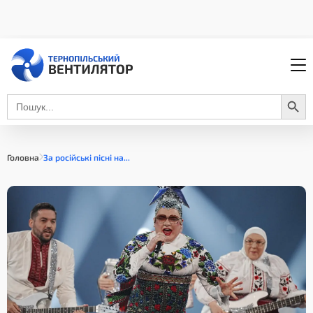
Search Button
Search
for:
Головна
За російські пісні на...