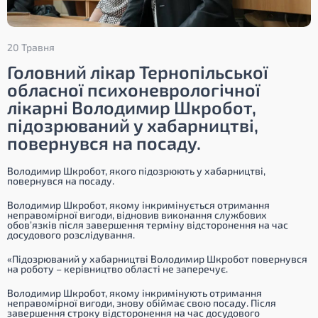
20 Травня
Головний лікар Тернопільської
обласної психоневрологічної
лікарні Володимир Шкробот,
підозрюваний у хабарництві,
повернувся на посаду.
Володимир Шкробот, якого підозрюють у хабарництві,
повернувся на посаду.
Володимир Шкробот, якому інкримінується отримання
неправомірної вигоди, відновив виконання службових
обов’язків після завершення терміну відсторонення на час
досудового розслідування.
«Підозрюваний у хабарництві Володимир Шкробот повернувся
на роботу – керівництво області не заперечує.
Володимир Шкробот, якому інкримінують отримання
неправомірної вигоди, знову обіймає свою посаду. Після
завершення строку відсторонення на час досудового