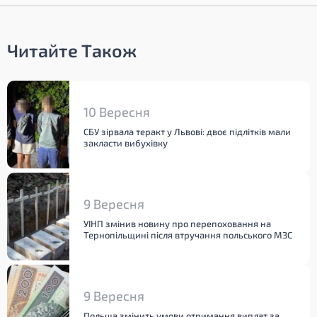
Читайте Також
10 Вересня
СБУ зірвала теракт у Львові: двоє підлітків мали
закласти вибухівку
9 Вересня
УІНП змінив новину про перепоховання на
Тернопільщині після втручання польського МЗС
9 Вересня
Польща змінить умови отримання виплат за