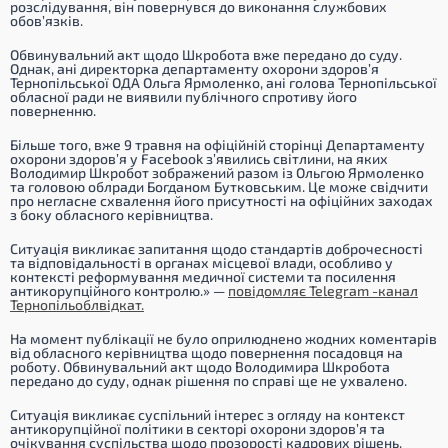
розслідування, він повернувся до виконання службових
обов’язків.
Обвинувальний акт щодо Шкробота вже передано до суду.
Однак, ані директорка департаменту охорони здоров’я
Тернопільської ОДА Ольга Ярмоленко, ані голова Тернопільської
обласної ради не виявили публічного спротиву його
поверненню.
Більше того, вже 9 травня на офіційній сторінці Департаменту
охорони здоров’я у Facebook з’явились світлини, на яких
Володимир Шкробот зображений разом із Ольгою Ярмоленко
та головою облради Богданом Бутковським. Це може свідчити
про негласне схвалення його присутності на офіційних заходах
з боку обласного керівництва.
Ситуація викликає запитання щодо стандартів доброчесності
та відповідальності в органах місцевої влади, особливо у
контексті реформування медичної системи та посилення
антикорупційного контролю.» —
повідомляє Telegram -канал
Тернопільоблвідкат.
На момент публікації не було оприлюднено жодних коментарів
від обласного керівництва щодо повернення посадовця на
роботу. Обвинувальний акт щодо Володимира Шкробота
передано до суду, однак рішення по справі ще не ухвалено.
Ситуація викликає суспільний інтерес з огляду на контекст
антикорупційної політики в секторі охорони здоров’я та
очікування суспільства щодо прозорості кадрових рішень.