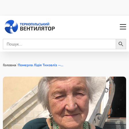
Search Button
Search
for:
Головна
Померла Лідія Тиховліз —...