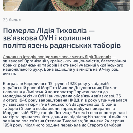
23 Липня
Померла Лідія Тиховліз —
зв’язкова ОУН і колишня
політв’язень радянських таборів
Локальна історія повідомляє про смерть Лідії Тиховліз
—
зв’язкової Організації українських націоналістів, багаторічної
бранки радянських таборів і активної учасниці українського
національного руху. Вона відійшла у вічність на 97-му році
життя.
Біографія: Народилася 15 грудня 1928 року у свідомій
українській родині Марії та Миколи Джулинських; Під час
навчання у Львівській консерваторії приєдналася до
молодіжної сітки ОУН і виконувала обов’язки зв’язкової; 26
лютого 1946 року заарештована НКВД, пів року утримувалася
у львівській тюрмі “на Лонцького”; Засуджена до 10 років
таборів і 5 років позбавлення прав, відбула покарання в
Мордовській РСР (станція Потьма); Разом із нею депортували і
матір за приналежність дочки до підпілля; На засланні вийшла
заміж за політв’язня Степана Тиховліза; Звільнена 24 серпня
1954 року, після чого родина переїхала до Старого Самбора.