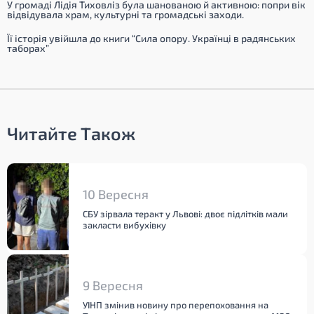
У громаді Лідія Тиховліз була шанованою й активною: попри вік
відвідувала храм, культурні та громадські заходи.
Її історія увійшла до книги “Сила опору. Українці в радянських
таборах”
Читайте Також
10 Вересня
СБУ зірвала теракт у Львові: двоє підлітків мали
закласти вибухівку
9 Вересня
УІНП змінив новину про перепоховання на