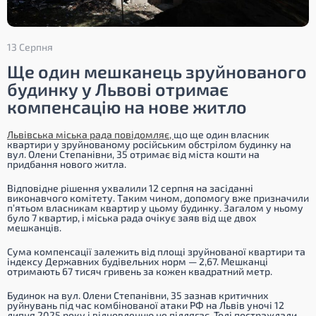
13 Серпня
Ще один мешканець зруйнованого
будинку у Львові отримає
компенсацію на нове житло
Львівська міська рада повідомляє,
що ще один власник
квартири у зруйнованому російським обстрілом будинку на
вул. Олени Степанівни, 35 отримає від міста кошти на
придбання нового житла.
Відповідне рішення ухвалили 12 серпня на засіданні
виконавчого комітету. Таким чином, допомогу вже призначили
п’ятьом власникам квартир у цьому будинку. Загалом у ньому
було 7 квартир, і міська рада очікує заяв від ще двох
мешканців.
Сума компенсації залежить від площі зруйнованої квартири та
індексу Державних будівельних норм — 2,67. Мешканці
отримають 67 тисяч гривень за кожен квадратний метр.
Будинок на вул. Олени Степанівни, 35 зазнав критичних
руйнувань під час комбінованої атаки РФ на Львів уночі 12
липня 2025 року і відновленню не підлягає. Тоді постраждали