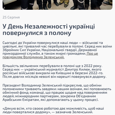
25 Серпня
У День Незалежності українці
повернулися з полону
Сьогодні до України повернулися наші люди — військові та
цивільні, які тривалий час перебували в полоні. Серед них воїни
Збройних Сил України, Національної гвардії, Державної
прикордонної служби, а також мирні громадяни.
Про це
повідомляє Володимир Зеленський.
Більшість звільнених перебували в полоні ще з 2022 року.
Серед них — український журналіст Дмитро Хилюк, якого
російські військові викрали на Київщині в березні 2022-го.
Після довгих місяців неволі він нарешті повернувся додому.
Президент Володимир Зеленський підкреслив, що обміни
полоненими тривають завдяки: нашим воїнам, які поповнюють
обмінний фонд; команді, що працює щодня над поверненням
людей; міжнародним партнерам, зокрема Об’єднаним
Арабським Еміратам, які допомагають у цьому процесі.
«Дякую всім, хто своєю роботою дає можливість, щоб наші
люди поверталися додому»
, — зазначив Зеленський.