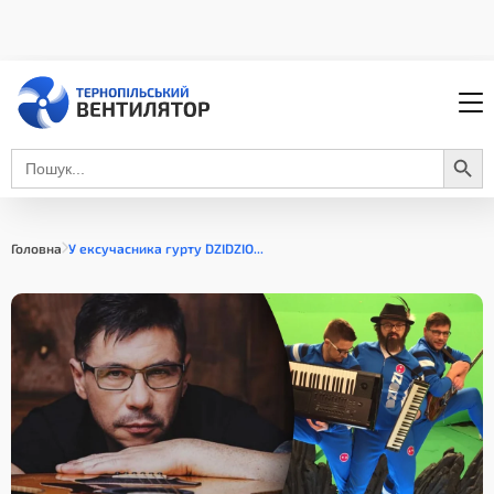
Search Button
Search
for:
Головна
У ексучасника гурту DZIDZIO...