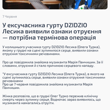
7 Червня
У ексучасника гурту DZIDZIO
Лесика виявили ознаки отруєння
— потрібна термінова операція
У колишнього учасника гурту DZIDZIO Лесика (Олега Турка),
якому у грудні на сцені зупинилося серце, виявили ознаки
отруєння токсичними речовинами.
Про це повідомила знайома музиканта Марія Панчишин. За її
словами, отруєння й стало причиною серцевого нападу.
“У ексучасника гурту DZIDZIO Лесика (Олега Турка), в якого на
сцені зупинилось серце, виявили ознаки отруєння токсичними
речовинами
Про це 7 червня повідомила знайома музиканта Марія
Панчишин.
Жінка розповіла, що в грудні Олег Турко пережив клінічну
смерть через зупинку серця. Водночас зараз виявилось, що
музиканта намагались отруїти.