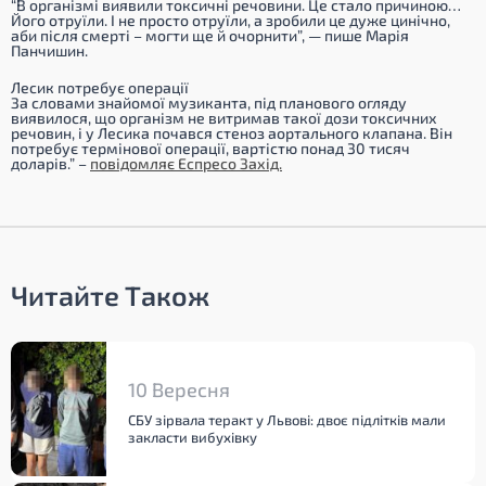
“В організмі виявили токсичні речовини. Це стало причиною…
Його отруїли. І не просто отруїли, а зробили це дуже цинічно,
аби після смерті – могти ще й очорнити”, — пише Марія
Панчишин.
Лесик потребує операції
За словами знайомої музиканта, під планового огляду
виявилося, що організм не витримав такої дози токсичних
речовин, і у Лесика почався стеноз аортального клапана. Він
потребує термінової операції, вартістю понад 30 тисяч
доларів.”
–
повідомляє Еспресо Захід.
Читайте Також
10 Вересня
СБУ зірвала теракт у Львові: двоє підлітків мали
закласти вибухівку