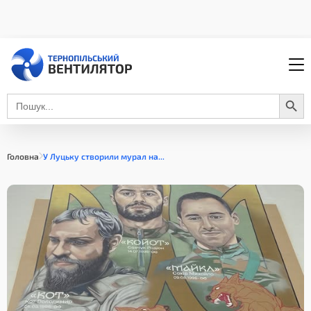
Search Button
Search
for:
Головна
У Луцьку створили мурал на...