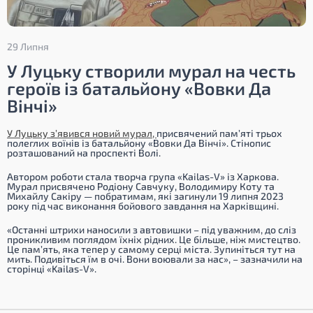
29 Липня
У Луцьку створили мурал на честь
героїв із батальйону «Вовки Да
Вінчі»
У Луцьку з’явився новий мурал,
присвячений пам’яті трьох
полеглих воїнів із батальйону «Вовки Да Вінчі». Стінопис
розташований на проспекті Волі.
Автором роботи стала творча група «Kailas-V» із Харкова.
Мурал присвячено Родіону Савчуку, Володимиру Коту та
Михайлу Сакіру — побратимам, які загинули 19 липня 2023
року під час виконання бойового завдання на Харківщині.
«Останні штрихи наносили з автовишки – під уважним, до сліз
проникливим поглядом їхніх рідних. Це більше, ніж мистецтво.
Це пам’ять, яка тепер у самому серці міста. Зупиніться тут на
мить. Подивіться їм в очі. Вони воювали за нас», – зазначили на
сторінці «Kailas-V».