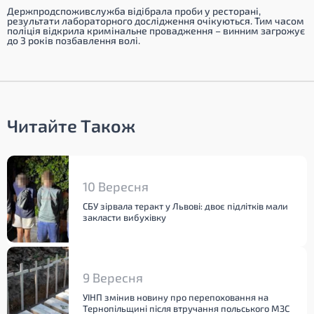
Держпродспоживслужба відібрала проби у ресторані,
результати лабораторного дослідження очікуються. Тим часом
поліція відкрила кримінальне провадження – винним загрожує
до 3 років позбавлення волі.
Читайте Також
10 Вересня
СБУ зірвала теракт у Львові: двоє підлітків мали
закласти вибухівку
9 Вересня
УІНП змінив новину про перепоховання на
Тернопільщині після втручання польського МЗС