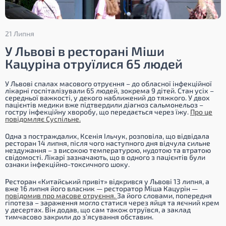
21 Липня
У Львові в ресторані Міши
Кацуріна отруїлися 65 людей
У Львові спалах масового отруєння – до обласної інфекційної
лікарні госпіталізували 65 людей, зокрема 9 дітей. Стан усіх –
середньої важкості, у декого наближений до тяжкого. У двох
пацієнтів медики вже підтвердили діагноз сальмонельоз –
гостру інфекційну хворобу, що передається через їжу.
Про це
повідомляє Суспільне.
Одна з постраждалих, Ксенія Ільчук, розповіла, що відвідала
ресторан 14 липня, після чого наступного дня відчула сильне
нездужання – з високою температурою, нудотою та втратою
свідомості. Лікарі зазначають, що в одного з пацієнтів були
ознаки інфекційно-токсичного шоку.
Ресторан «Китайський привіт» відкрився у Львові 13 липня, а
вже 16 липня його власник — ресторатор Міша Кацурін —
повідомив про масове отруєння.
За його словами, попередня
гіпотеза – зараження могло статися через яйця та яєчний крем
у десертах. Він додав, що сам також отруївся, а заклад
тимчасово закрили до з’ясування обставин.