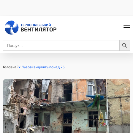
Search Button
Search
for:
Головна
У Львові виділять понад 25...