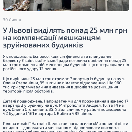
30 Липня
У Львові виділять понад 25 млн грн
на компенсації мешканцям
зруйнованих будинків
Як повідомляє Еспресо, комісія фінансів та планування
бюджету Львівської міської ради погодила виділення понад 25
млн грн компенсацій мешканцям будинків, що постраждали від
російського удару 12 липня.
Що вирішили: 25 млн грн отримає 7 квартир із будинку на вул.
Олени Степанівни, 35, який не підлягає відновленню. Ще 960
тис. грн спрямували на вивезення відходів та розчищення
територій після обстрілів.
Деталі пошкоджень: Непридатними для проживання визнано 17
квартир: 3 у будинку на вул. Митрополита Андрея, 16, та 14 на
вул. Олени Степанівни, 35. У Залізничному районі пошкоджено
42 будинки (461 квартира). Вибито 485 вікон.
Голова комісії Наталія Шелестак наголосила:
«Ми повинні діяти
швидко — допомагати мешканцям відновлювати житло та
посилювати обороноздатність країни. Кожна гривня працює на