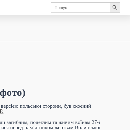
Search Button
Search
for:
(фото)
 версією польської сторони, був скоєний
Р.
ли загиблим, полеглим та живим воїнам 27-ї
булася перед пам’ятником жертвам Волинської