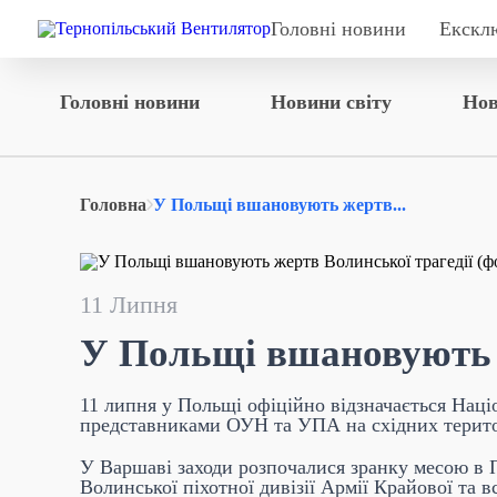
Головні новини
Екскл
Головні новини
Новини світу
Нов
Головна
У Польщі вшановують жертв...
11 Липня
У Польщі вшановують ж
11 липня у Польщі офіційно відзначається Націо
представниками ОУН та УПА на східних терито
У Варшаві заходи розпочалися зранку месою в 
Волинської піхотної дивізії Армії Крайової та 