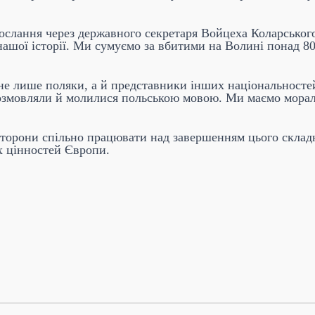
слання через державного секретаря Войцеха Коларського
нашої історії. Ми сумуємо за вбитими на Волині понад 8
не лише поляки, а й представники інших національностей,
розмовляли й молилися польською мовою. Ми маємо мораль
сторони спільно працювати над завершенням цього складн
х цінностей Європи.