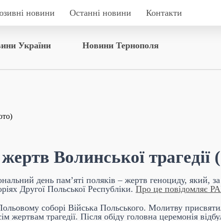
юзивні новини
Останні новини
Контакти
ини України
Новини Тернополя
ертв Волинської трагедії 
нальний день пам’яті поляків – жертв геноциду, який, за
ріях Другої Польської Республіки.
Про це повідомляє РА
Польовому соборі Війська Польського. Молитву присвяти
всім жертвам трагедії. Після обіду головна церемонія від