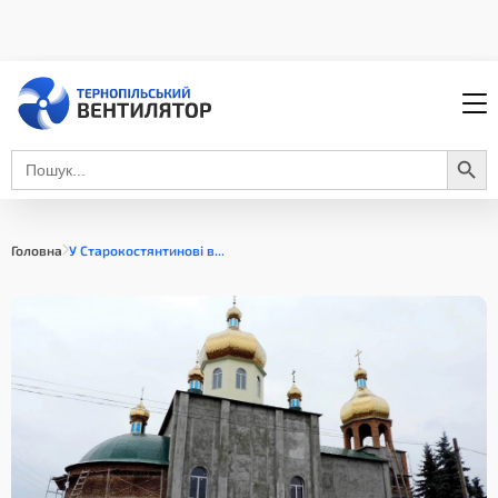
Search Button
Search
for:
Головна
У Старокостянтинові в...