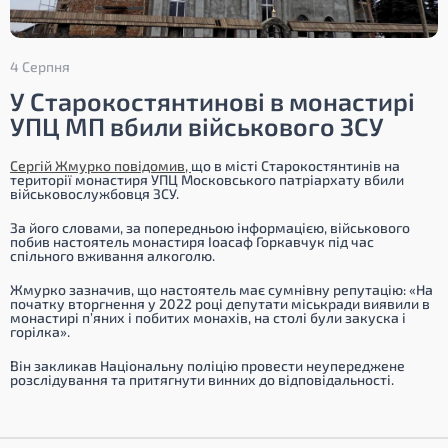
4 Серпня
У Старокостянтинові в монастирі
УПЦ МП вбили військового ЗСУ
Сергій Жмурко повідомив,
що в місті Старокостянтинів на
території монастиря УПЦ Московського патріархату вбили
військовослужбовця ЗСУ.
За його словами, за попередньою інформацією, військового
побив настоятель монастиря Іоасаф Горкавчук під час
спільного вживання алкоголю.
Жмурко зазначив, що настоятель має сумнівну репутацію:
«На
початку вторгнення у 2022 році депутати міськради виявили в
монастирі п’яних і побитих монахів, на столі були закуска і
горілка».
Він закликав Національну поліцію провести неупереджене
розслідування та притягнути винних до відповідальності.