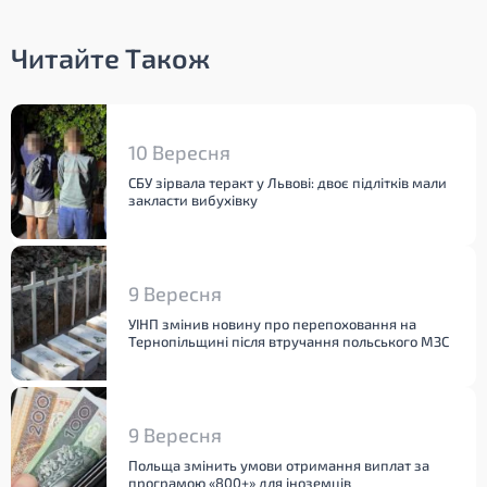
Читайте Також
10 Вересня
СБУ зірвала теракт у Львові: двоє підлітків мали
закласти вибухівку
9 Вересня
УІНП змінив новину про перепоховання на
Тернопільщині після втручання польського МЗС
9 Вересня
Польща змінить умови отримання виплат за
програмою «800+» для іноземців