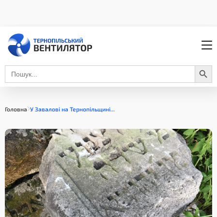
Search Button
Search
for:
Головна
У Завалові на Тернопільщині...