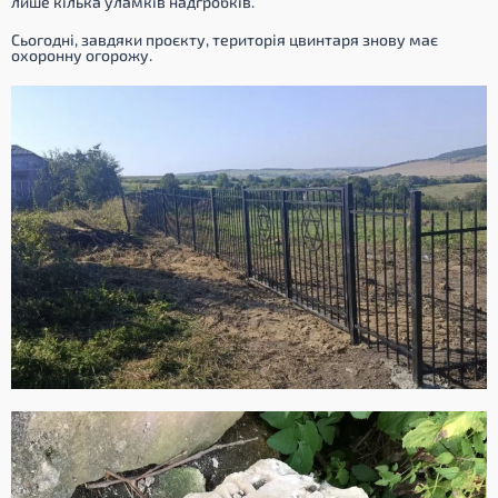
лише кілька уламків надгробків.
Сьогодні, завдяки проєкту, територія цвинтаря знову має
охоронну огорожу.