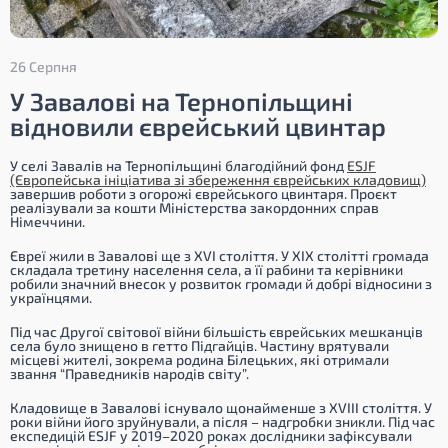
26 Серпня
У Завалові на Тернопільщині
відновили єврейський цвинтар
У селі Завалів на Тернопільщині благодійний фонд
ESJF
(Європейська ініціатива зі збереження єврейських кладовищ)
завершив роботи з огорожі єврейського цвинтаря. Проєкт
реалізували за кошти Міністерства закордонних справ
Німеччини.
Євреї жили в Завалові ще з XVI століття. У XIX столітті громада
складала третину населення села, а її рабини та керівники
робили значний внесок у розвиток громади й добрі відносини з
українцями.
Під час Другої світової війни більшість єврейських мешканців
села було знищено в гетто Підгайців. Частину врятували
місцеві жителі, зокрема родина Білецьких, які отримали
звання “Праведників народів світу”.
Кладовище в Завалові існувало щонайменше з XVIII століття. У
роки війни його зруйнували, а після – надгробки зникли. Під час
експедицій ESJF у 2019–2020 роках дослідники зафіксували