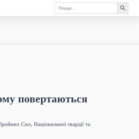
Search Button
Search
for:
ому повертаються
ройних Сил, Національної гвардії та