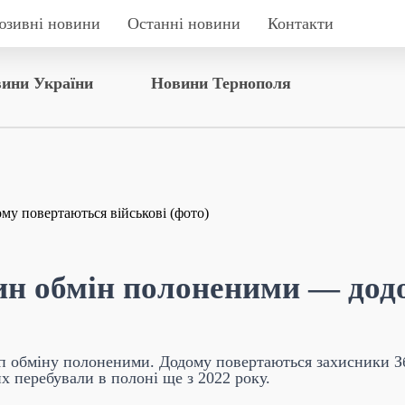
юзивні новини
Останні новини
Контакти
ини України
Новини Тернополя
ин обмін полоненими — дод
п обміну полоненими. Додому повертаються захисники Зб
х перебували в полоні ще з 2022 року.