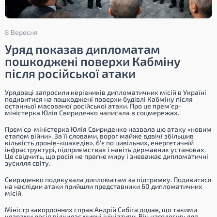
8 Вересня
Уряд показав дипломатам
пошкоджені поверхи Кабміну
після російської атаки
Урядовці запросили керівників дипломатичних місій в Україні
подивитися на пошкоджені поверхи будівлі Кабміну після
останньої масованої російської атаки. Про це прем’єр-
міністерка Юлія Свириденко
написала
в соцмережах.
Прем’єр-міністерка Юлія Свириденко назвала цю атаку «новим
етапом війни». За її словами, ворог майже вдвічі збільшив
кількість дронів-«шахедів», б’є по цивільних, енергетичній
інфраструктурі, підприємствах і навіть державних установах.
Це свідчить, що росія не прагне миру і зневажає дипломатичні
зусилля світу.
Свириденко подякувала дипломатам за підтримку. Подивитися
на наслідки атаки прийшли представники 60 дипломатичних
місій.
Міністр закордонних справ Андрій Сибіга додав, що такими
ударами росія відкидає мирні ініціативи. Він наголосив: для