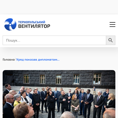
Search Button
Search
for:
Головна
Уряд показав дипломатам...