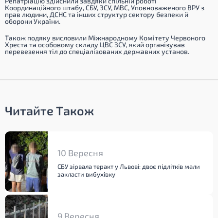
Репатріацію здійснили завдяки спільній роботі
Координаційного штабу, СБУ, ЗСУ, МВС, Уповноваженого ВРУ з
прав людини, ДСНС та інших структур сектору безпеки й
оборони України.
Також подяку висловили Міжнародному Комітету Червоного
Хреста та особовому складу ЦВС ЗСУ, який організував
перевезення тіл до спеціалізованих державних установ.
Читайте Також
10 Вересня
СБУ зірвала теракт у Львові: двоє підлітків мали
закласти вибухівку
9 Вересня