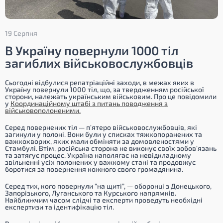
19 Серпня
В Україну повернули 1000 тіл
загиблих військовослужбовців
Сьогодні відбулися репатріаційні заходи, в межах яких в
Україну повернули 1000 тіл, що, за твердженням російської
сторони, належать українським військовим. Про це повідомили
у
Координаційному штабі з питань поводження з
військовополоненими.
Серед повернених тіл — п’ятеро військовослужбовців, які
загинули у полоні. Вони були у списках тяжкопоранених та
важкохворих, яких мали обміняти за домовленостями у
Стамбулі. Втім, російська сторона не виконує своїх зобов’язань
та затягує процес. Україна наполягає на невідкладному
звільненні усіх полонених у важкому стані та продовжує
боротися за повернення кожного свого громадянина.
Серед тих, кого повернули “на щиті”, — оборонці з Донецького,
Запорізького, Луганського та Курського напрямків.
Найближчим часом слідчі та експерти проведуть необхідні
експертизи та ідентифікацію тіл.