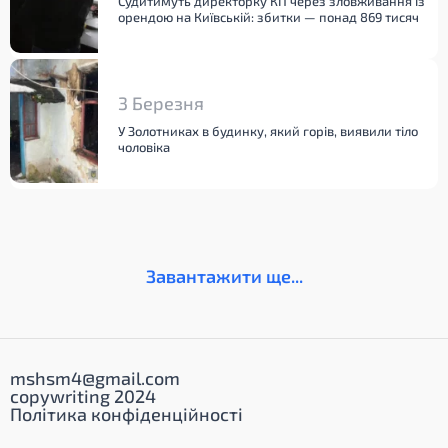
Судитимуть директорку КП через зловживання із
орендою на Київській: збитки — понад 869 тисяч
3 Березня
У Золотниках в будинку, який горів, виявили тіло
чоловіка
Завантажити ще...
mshsm4@gmail.com
copywriting 2024
Політика конфіденційності