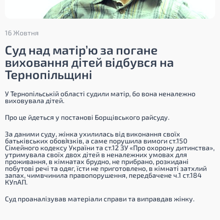
16 Жовтня
Суд над матір’ю за погане
виховання дітей відбувся на
Тернопільщині
У Тернопільській області судили матір, бо вона неналежно
виховувала дітей.
Про це йдеться у постанові Борщівського райсуду.
За даними суду, жінка ухилилась від виконання своїх
батьківських обов`язків, а саме порушила вимоги ст.150
Сімейного кодексу України та ст.12 ЗУ «Про охорону дитинства»,
утримувала своїх двох дітей в неналежних умовах для
проживання, в кімнатах брудно, не прибрано, розкидані
побутові речі та одяг, їсти не приготовлено, в кімнаті затхлий
запах, чимвчинила правопорушення, передбачене ч.1 ст.184
КУпАП.
Суд проаналізував матеріали справи та виправдав жінку.