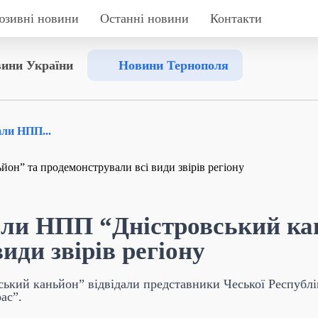
юзивні новини
Останні новини
Контакти
ини України
Новини Тернополя
али НПП...
дали НПП “Дністровський ка
иди звірів регіону
ький каньйон” відвідали представники Чеської Республі
ас”.