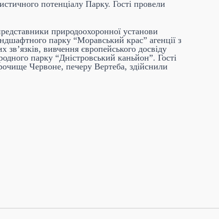
истичного потенціалу Парку. Гості провели
представники природоохоронної установи
ландшафтного парку “Моравський крас” агенції з
 зв’язків, вивчення європейського досвіду
одного парку “Дністровський каньйон”. Гості
рочище Червоне, печеру Вертеба, здійснили