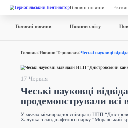
Головні новини
Екскл
Головні новини
Новини світу
Нов
Головна
Новини Тернополя
Чеські науковці відвід
17 Червня
Чеські науковці відві
продемонстрували всі в
У межах міжнародної співпраці НПП “Дністровс
Халупка з ландшафтного парку “Моравський кр