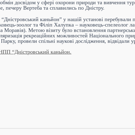
обмін досвідом у сфері охорони природи та вивчення тур
е, печеру Вертеба та сплавились по Дністру.
 “Дністровський каньйон” у нашій установі перебували 
уковець-зоолог та Філіп Халупка – науковець-спелеолог 
 Моравія). Метою візиту було встановлення партнерських
ляризація рекреаційних можливостей Національного прир
арку, провели спільні наукові дослідження, відвідали у
 НПП “Дністровський каньйон.