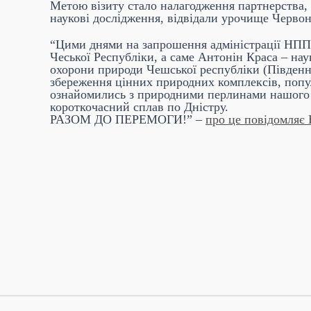
Метою візиту стало налагодження партнерства, 
наукові дослідження, відвідали урочище Червон
“Цими днями на запрошення адміністрації НПП
Чеської Республіки, а саме Антонін Краса – на
охорони природи Чешської республіки (Південна
збереження цінних природних комплексів, попу
ознайомились з природними перлинами нашого П
короткочасний сплав по Дністру.
РАЗОМ ДО ПЕРЕМОГИ!”
–
про це повідомляє