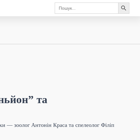
Search Button
Search
for:
ньйон” та
ки — зоолог Антонін Краса та спелеолог Філіп