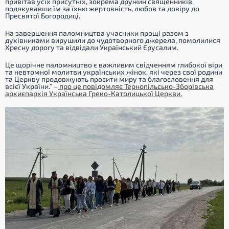
привітав усіх присутніх, зокрема дружин священників,
подякувавши їм за їхню жертовність, любов та довіру до
Пресвятої Богородиці.
На завершення паломництва учасники прощі разом з
духівниками вирушили до чудотворного джерела, помолилися
Хресну дорогу та відвідали Український Єрусалим.
Це щорічне паломництво є важливим свідченням глибокої віри
та невтомної молитви українських жінок, які через свої родини
та Церкву продовжують просити миру та благословення для
всієї України.” –
про це повідомляє Тернопільсько-Зборівська
архиєпархія Українська Греко-Католицької Церкви.