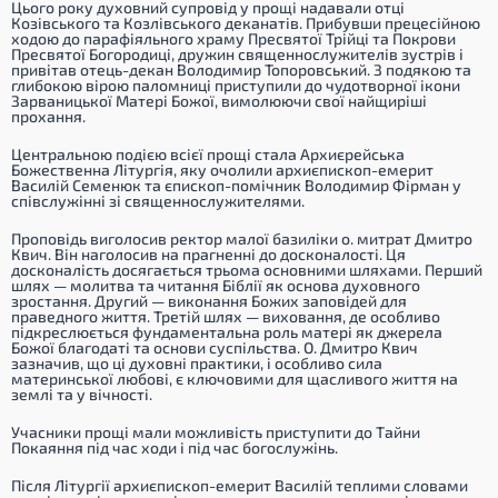
Цього року духовний супровід у прощі надавали отці
Козівського та Козлівського деканатів. Прибувши прецесійною
ходою до парафіяльного храму Пресвятої Трійці та Покрови
Пресвятої Богородиці, дружин священнослужителів зустрів і
привітав отець-декан Володимир Топоровський. З подякою та
глибокою вірою паломниці приступили до чудотворної ікони
Зарваницької Матері Божої, вимолюючи свої найщиріші
прохання.
Центральною подією всієї прощі стала Архиєрейська
Божественна Літургія, яку очолили архиєпископ-емерит
Василій Семенюк та єпископ-помічник Володимир Фірман у
співслужінні зі священнослужителями.
Проповідь виголосив ректор малої базиліки о. митрат Дмитро
Квич. Він наголосив на прагненні до досконалості. Ця
досконалість досягається трьома основними шляхами. Перший
шлях — молитва та читання Біблії як основа духовного
зростання. Другий — виконання Божих заповідей для
праведного життя. Третій шлях — виховання, де особливо
підкреслюється фундаментальна роль матері як джерела
Божої благодаті та основи суспільства. О. Дмитро Квич
зазначив, що ці духовні практики, і особливо сила
материнської любові, є ключовими для щасливого життя на
землі та у вічності.
Учасники прощі мали можливість приступити до Тайни
Покаяння під час ходи і під час богослужінь.
Після Літургії архиєпископ-емерит Василій теплими словами