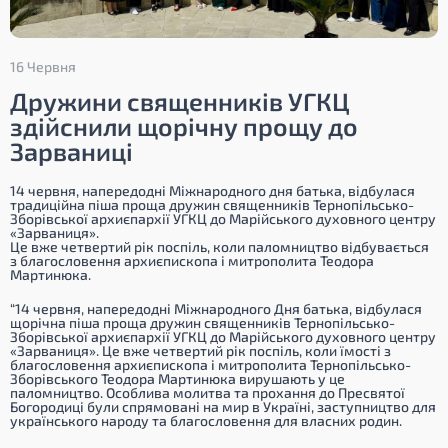
16 Червня
Дружини священників УГКЦ
здійснили щорічну прощу до
Зарваниці
14 червня, напередодні Міжнародного дня батька, відбулася
традиційна піша проща дружин священників Тернопільсько-
Зборівської архиєпархії УГКЦ до Марійського духовного центру
«Зарваниця».
Це вже четвертий рік поспіль, коли паломництво відбувається
з благословення архиєпископа і митрополита Теодора
Мартинюка.
“14 червня, напередодні Міжнародного Дня батька, відбулася
щорічна піша проща дружин священників Тернопільсько-
Зборівської архиєпархії УГКЦ до Марійського духовного центру
«Зарваниця». Це вже четвертий рік поспіль, коли їмості з
благословення архиєпископа і митрополита Тернопільсько-
Зборівського Теодора Мартинюка вирушають у це
паломництво. Особлива молитва та прохання до Пресвятої
Богородиці були спрямовані на мир в Україні, заступництво для
українського народу та благословення для власних родин.