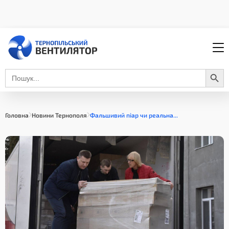
Search Button
Search
for:
Головна
Новини Тернополя
Фальшивий піар чи реальна...