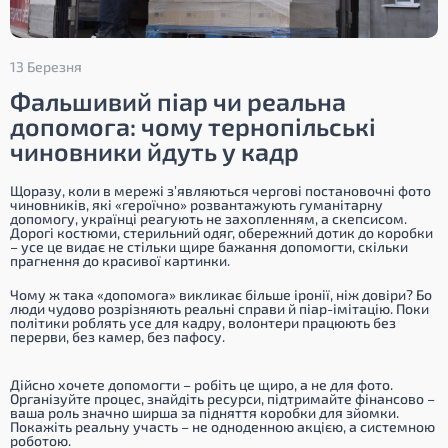
13 Березня
Фальшивий піар чи реальна
допомога: чому тернопільські
чиновники йдуть у кадр
Щоразу, коли в мережі з’являються чергові постановочні фото
чиновників, які «героїчно» розвантажують гуманітарну
допомогу, українці реагують не захопленням, а скепсисом.
Дорогі костюми, стерильний одяг, обережний дотик до коробки
– усе це видає не стільки щире бажання допомогти, скільки
прагнення до красивої картинки.
Чому ж така «допомога» викликає більше іронії, ніж довіри? Бо
люди чудово розрізняють реальні справи й піар-імітацію. Поки
політики роблять усе для кадру, волонтери працюють без
перерви, без камер, без пафосу.
Дійсно хочете допомогти – робіть це щиро, а не для фото.
Організуйте процес, знайдіть ресурси, підтримайте фінансово –
ваша роль значно ширша за підняття коробки для зйомки.
Покажіть реальну участь – не одноденною акцією, а системною
роботою.