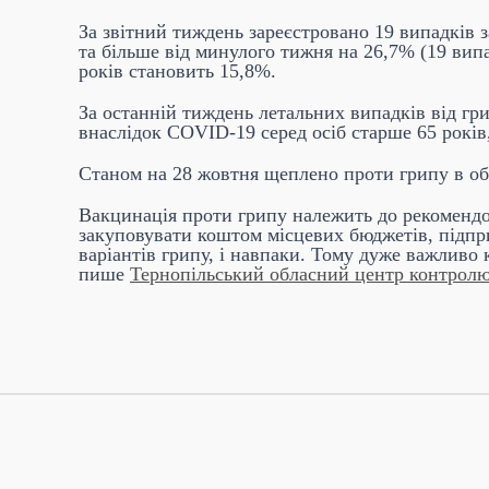
За звітний тиждень зареєстровано 19 випадків 
та більше від минулого тижня на 26,7% (19 вип
років становить 15,8%.
За останній тиждень летальних випадків від гр
внаслідок COVID-19 серед осіб старше 65 років
Станом на 28 жовтня щеплено проти грипу в об
Вакцинація проти грипу належить до рекомендо
закуповувати коштом місцевих бюджетів, підпр
варіантів грипу, і навпаки. Тому дуже важливо 
пише
Тернопільський обласний центр контролю