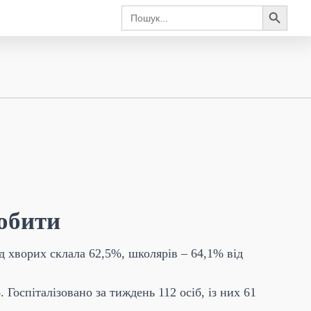
Search Button
Search
for:
робити
ед хворих склала 62,5%, школярів – 64,1% від
 Госпіталізовано за тиждень 112 осіб, із них 61