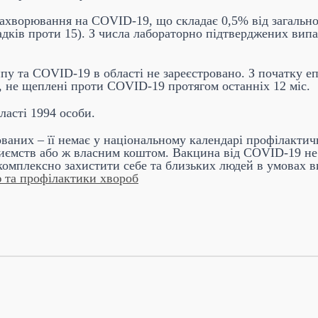
захворювання на COVID-19, що складає 0,5% від загальної
адків проти 15). З числа лабораторно підтверджених випа
ипу та COVID-19 в області не зареєстровано. З початку е
, не щеплені проти COVID-19 протягом останніх 12 міс.
ласті 1994 особи.
ваних – її немає у національному календарі профілакти
иємств або ж власним коштом. Вакцина від COVID-19 не
комплексно захистити себе та близьких людей в умовах ви
 та профілактики хвороб