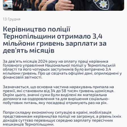
13 Грудня
Керівництво поліції
Тернопільщини отримало 3,4
мільйони гривень зарплати за
дев’ять місяців
За дев’ять місяців 2024 року на оплату праці керівника
Головного управління Національної поліції у Тернопільській
області та його чотирьох заступників було витрачено 3,4
мільйони гривень. Про це свідчать офіційні дані, оприлюднені у
фінансовій звітності.
Зазначається, що основна частина нарахувань припала на
премії, які становили від 34 до 58 тисяч гривень щомісяця.
Окрім цього, значні суми були виділені як матеріальна
допомога на оздоровлення та для вирішення соціально-
побутових питань, яку посадовці отримують раз на рік.
Попри складну економічну ситуацію в країні, мобілізація
представникам керівництва поліції не загрожує, а рівень їхніх
доходів суттєво перевищує середню зарплату пересічних
мешканців Тернопільщини.