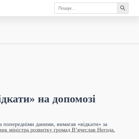
Search Button
Search
for:
дкати» на допомозі
за попередніми даними, вимагав «відкати» за
ик міністра розвитку громад В’ячеслав Негода.