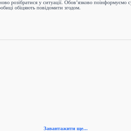
во розібратися у ситуації. Обов’язково поінформуємо су
робиці обіцяють повідомити згодом.
Завантажити ще...