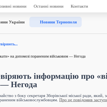
юзивні новини
Останні новини
Контакти
ини України
Новини Тернополя
віряють...
віряють інформацію про «ві
 — Негода
йство з боку секретаря Зборівської міської ради, який, 
пораненим військовослужбовцям.
Про це повідомив заступн