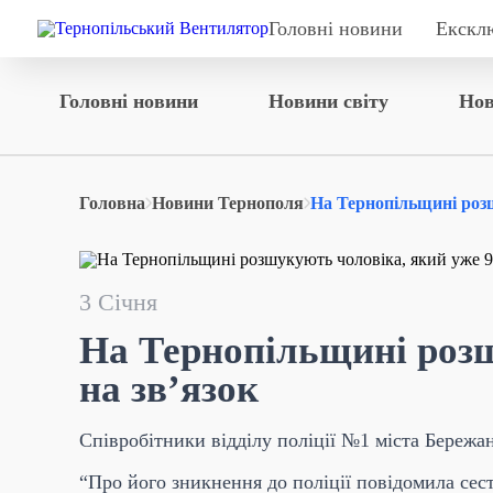
Головні новини
Екскл
Головні новини
Новини світу
Нов
Головна
Новини Тернополя
На Тернопільщині роз
3 Січня
На Тернопільщині розш
на зв’язок
Співробітники відділу поліції №1 міста Береж
“Про його зникнення до поліції повідомила сест