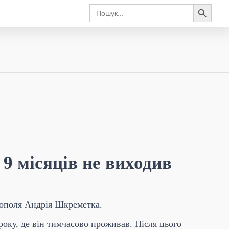
Search Button
Search
for:
9 місяців не виходив
нополя Андрія Шкреметка.
року, де він тимчасово проживав. Після цього