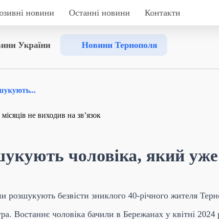
юзивні новини
Останні новини
Контакти
ини України
Новини Тернополя
шукують...
укують чоловіка, який уже 
ани розшукують безвісти зниклого 40-річного жителя Тер
ра. Востаннє чоловіка бачили в Бережанах у квітні 2024 