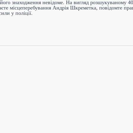
 його знаходження невідоме. На вигляд розшукуваному 40-4
аєте місцеперебування Андрія Шкреметка, повідомте прац
или у поліції.