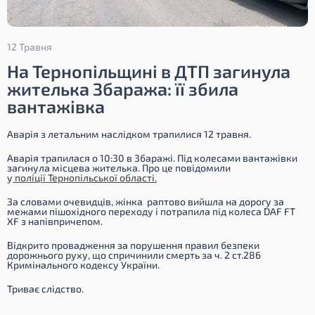
12 Травня
На Тернопільщині в ДТП загинула
жителька Збаража: її збила
вантажівка
Аварія з летальним наслідком трапилися 12 травня.
Аварія трапилася о 10:30 в Збаражі. Під колесами вантажівки
загинула місцева жителька. Про це повідомили
у
поліції Тернопільської області.
За словами очевидців, жінка раптово вийшла на дорогу за
межами пішохідного переходу і потрапила під колеса DAF FT
XF з напівпричепом.
Відкрито провадження за порушення правил безпеки
дорожнього руху, що спричинили смерть за ч. 2 ст.286
Кримінального кодексу України.
Триває слідство.