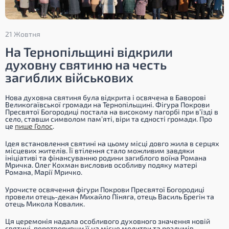
21 Жовтня
На Тернопільщині відкрили
духовну святиню на честь
загиблих військових
Нова духовна святиня була відкрита і освячена в Баворові
Великогаївської громади на Тернопільщині. Фігура Покрови
Пресвятої Богородиці постала на високому пагорбі при в’їзді в
село, ставши символом пам’яті, віри та єдності громади. Про
це
пише Голос
.
Ідея встановлення святині на цьому місці довго жила в серцях
місцевих жителів. Її втілення стало можливим завдяки
ініціативі та фінансуванню родини загиблого воїна Романа
Мричка. Олег Кохман висловив особливу подяку матері
Романа, Марії Мричко.
Урочисте освячення фігури Покрови Пресвятої Богородиці
провели отець-декан Михайло Піняга, отець Василь Брегін та
отець Микола Ковалик.
Ця церемонія надала особливого духовного значення новій
святині, перетворивши її на місце молитви та роздумів.