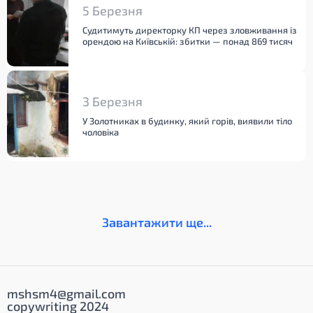
5 Березня
Судитимуть директорку КП через зловживання із
орендою на Київській: збитки — понад 869 тисяч
3 Березня
У Золотниках в будинку, який горів, виявили тіло
чоловіка
Завантажити ще...
mshsm4@gmail.com
copywriting 2024