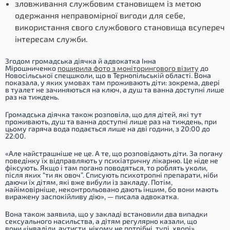
зловживання службовим становищем із метою
одержання неправомірної вигоди для себе,
використання свого службового становища всупереч
інтересам служби.
Згодом громадська діячка й адвокатка Інна
Мірошниченко
поширила фото з моніторингового візиту
до
Новосільської спецшколи, що в Тернопільській області. Вона
показала, у яких умовах там проживають діти: зокрема, двері
в туалет не зачиняються на ключ, а душ та ванна доступні лише
раз на тиждень.
Громадська діячка також розповіла, що для дітей, які тут
проживають, душ та ванна доступні лише раз на тиждень, при
цьому гаряча вода подається лише на дві години, з 20:00 до
22:00.
«Але найстрашніше не це. А те, що розповідають діти. За погану
поведінку їх відправляють у психіатричну лікарню. Це ніде не
фіксують. Якщо і там погано поводяться, то роблять уколи,
після яких “ти як овоч”. Списують психотропні препарати, ніби
даючи їх дітям, які вже вибули із закладу. Потім,
найімовірніше, неконтрольовано дають іншим, бо вони мають
виражену заспокійливу дію»
, — писала адвокатка.
Вона також заявила, що у закладі встановили два випадки
сексуального насильства, а дітям регулярно казали, що
вони
«інваліди, аутисти, нікому не потрібні, тупі, хворі»
.