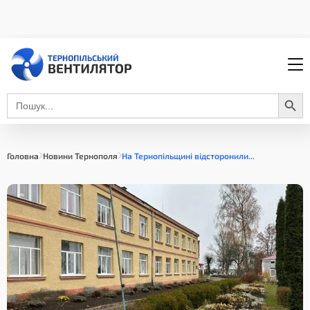
Search Button
Search
for:
Головна
Новини Тернополя
На Тернопільщині відсторонили...