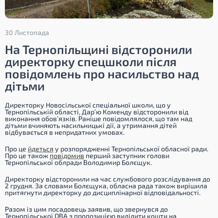
30 Листопада
На Тернопільщині відсторонили
директорку спецшколи після
повідомлень про насильство над
дітьми
Директорку Новосільської спеціальної школи, що у
Тернопільській області, Дар’ю Коменду відсторонили від
виконання обов’язків. Раніше повідомлялося, що там над
дітьми вчиняють насильницькі дії, а утримання дітей
відбувається в непридатних умовах.
Про це
йдеться
у розпорядженні Тернопільської обласної ради.
Про це також
повідомив
перший заступник голови
Тернопільської облради Володимир Болєщук.
Директорку відсторонили на час службового розслідування до
2 грудня. За словами Болєщука, обласна рада також вирішила
притягнути директорку до дисциплінарної відповідальності.
Разом із цим посадовець заявив, що звернувся до
Тернопільської ОВА з пропозицією виділити кошти на