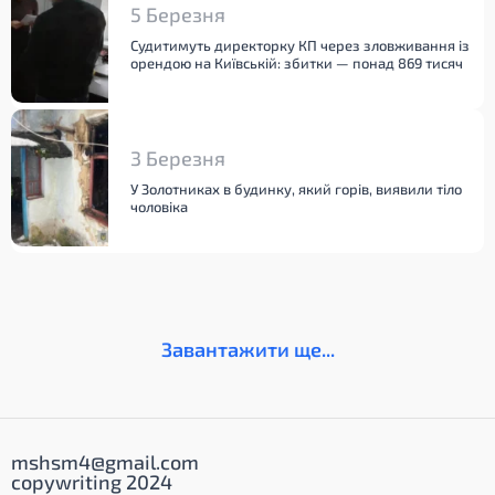
5 Березня
Судитимуть директорку КП через зловживання із
орендою на Київській: збитки — понад 869 тисяч
3 Березня
У Золотниках в будинку, який горів, виявили тіло
чоловіка
Завантажити ще...
mshsm4@gmail.com
copywriting 2024