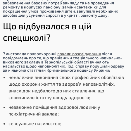
забезпечення базових потреб закладу та на проведення
ремонту в корпусах пансіону, заміни сантехніки для
покращення умов проживання дітей, закупівлі необхідних
засобів для усунення сирості в укритті, ремонту даху.
Що відбувалося в цій
спецшколі?
7 листопада правоохоронці
почали розслідування
після
повідомлень про те, що працівники спеціального навчально-
виховного закладу в Тернопільській області вчиняють
насильство щодо неповнолітніх. Тоді справу порушили одразу
за кількома статтями Кримінального кодексу України:
неналежне виконання своїх професійних обов’язків
щодо охорони життя та здоров’я неповнолітніх,
внаслідок недбалого до них ставлення, що
спричинило істотну шкоду здоров’ю;
незаконне поміщення здорової людини у
психіатричний заклад;
сексуальне насильство;