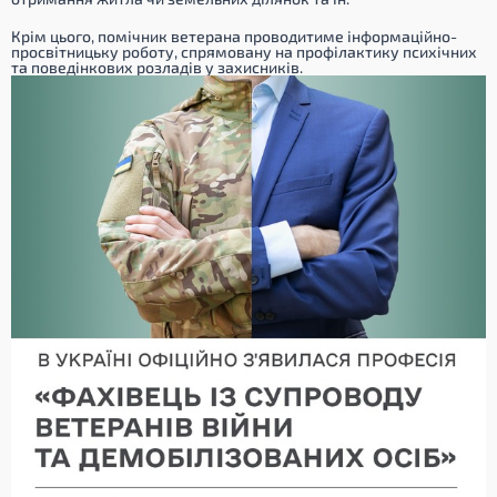
Крім цього, помічник ветерана проводитиме інформаційно-
просвітницьку роботу, спрямовану на профілактику психічних
та поведінкових розладів у захисників.