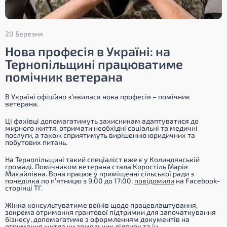
20 Березня
Нова професія в Україні: на
Тернопільщині працюватиме
помічник ветерана
В Україні офіційно з’явилася нова професія – помічник
ветерана.
Ці фахівці допомагатимуть захисникам адаптуватися до
мирного життя, отримати необхідні соціальні та медичні
послуги, а також сприятимуть вирішенню юридичних та
побутових питань.
На Тернопільщині такий спеціаліст вже є у Колиндянській
громаді. Помічником ветерана стала Коростіль Марія
Михайлівна. Вона працює у приміщенні сільської ради з
понеділка по п’ятницю з 9:00 до 17:00,
повідомили
на Facebook-
сторінці ТГ.
Жінка консультуватиме воїнів щодо працевлаштування,
зокрема отримання грантової підтримки для започаткування
бізнесу, допомагатиме з оформленням документів на
отримання житла чи земельних ділянок та ін.