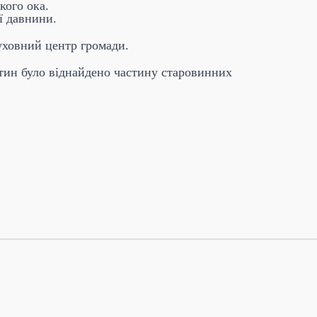
кого ока.
ї давнини.
уховний центр громади.
сятин було віднайдено частину старовинних