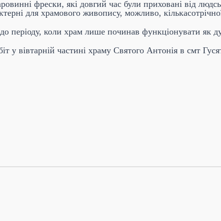
ровинні фрески, які довгий час були приховані від людсь
ктерні для храмового живопису, можливо, кількасотрічно
до періоду, коли храм лише починав функціонувати як д
біт у вівтарній частині храму Святого Антонія в смт Гу