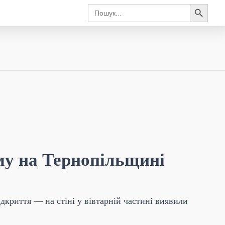
Search Button
Search
for:
му на Тернопільщині
дкриття — на стіні у вівтарній частині виявили