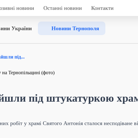
юзивні новини
Останні новини
Контакти
ини України
Новини Тернополя
йшли під...
айшли під штукатуркою хра
их робіт у храмі Святого Антонія сталося несподіване ві