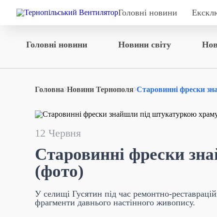
Головні новини
Екскл
Головні новини
Новини світу
Нов
Головна
Новини Тернополя
Старовинні фрески зна
12 Червня
Старовинні фрески зн
(фото)
У селищі Гусятин під час ремонтно-реставраційн
фрагменти давнього настінного живопису.