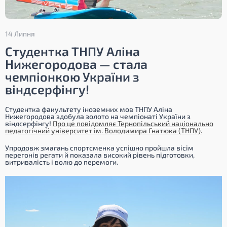
14 Липня
Студентка ТНПУ Аліна
Нижегородова — стала
чемпіонкою України з
віндсерфінгу!
Студентка факультету іноземних мов ТНПУ Аліна
Нижегородова здобула золото на чемпіонаті України з
віндсерфінгу!
Про це повідомляє Тернопільський національно
педагогічний університет ім. Володимира Гнатюка (ТНПУ).
Упродовж змагань спортсменка успішно пройшла вісім
перегонів регати й показала високий рівень підготовки,
витривалість і волю до перемоги.