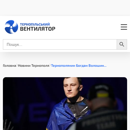
Search Button
Search
for:
Головна
Новини Тернополя
Тернополянин Богдан Волошин...