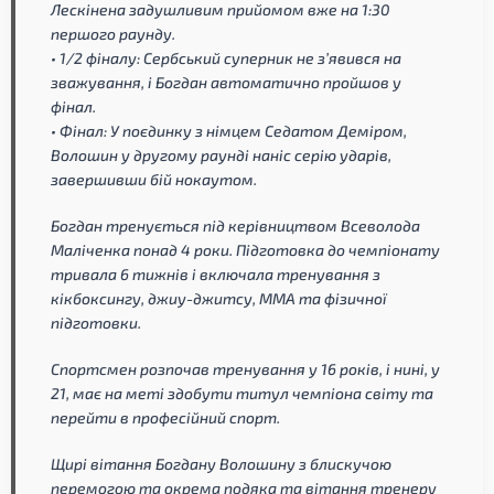
Лескінена задушливим прийомом вже на 1:30
першого раунду.
• 1/2 фіналу: Сербський суперник не з’явився на
зважування, і Богдан автоматично пройшов у
фінал.
• Фінал: У поєдинку з німцем Седатом Деміром,
Волошин у другому раунді наніс серію ударів,
завершивши бій нокаутом.
Богдан тренується під керівництвом Всеволода
Маліченка понад 4 роки. Підготовка до чемпіонату
тривала 6 тижнів і включала тренування з
кікбоксингу, джиу-джитсу, ММА та фізичної
підготовки.
Спортсмен розпочав тренування у 16 років, і нині, у
21, має на меті здобути титул чемпіона світу та
перейти в професійний спорт.
Щирі вітання Богдану Волошину з блискучою
перемогою та окрема подяка та вітання тренеру