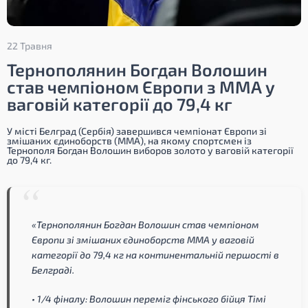
22 Травня
Тернополянин Богдан Волошин
став чемпіоном Європи з ММА у
ваговій категорії до 79,4 кг
У місті Белград (Сербія) завершився чемпіонат Європи зі
змішаних єдиноборств (ММА), на якому спортсмен із
Тернополя Богдан Волошин виборов золото у ваговій категорії
до 79,4 кг.
«Тернополянин Богдан Волошин став чемпіоном
Європи зі змішаних єдиноборств ММА у ваговій
категорії до 79,4 кг на континентальній першості в
Белграді.
• 1/4 фіналу: Волошин переміг фінського бійця Тімі