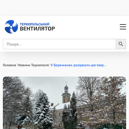
Search Button
Search
for:
Головна
Новини Тернополя
У Бережанах розірвали договір...