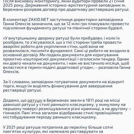
Після висновку моніторингу, який аудитори провели 21 січня
2025 року, Державний історико-архітектурний заповідник м.
Бережани розірвав договір про додаткову реставрацію ратуші.
В коментарі ZAXID.NET заступниця директорки заповідника
Ганна Олексів зазначила, що за 12 млн грн планували провести
підсилення фундаменту ратуші та північної сторони будівлі.
«У внутрішньому дворику ратуші були прибудови, і коли їх
розібрали, то з’ясувалося, що з тієї сторони треба провести
аварійні роботи для укріплення стіни, щоб вона не
розвалилася, посилити фундамент. Самі ці роботи не входили в
основний договір. Ми подали документи для коригування
проєктно-кошторисної документації і оголосили тендер. Однак
ми довго чекали на документи, і нам не вистачило місяця, щоб
вкластися в термін подачі додаткової угоди», – розповіла Ганна
Олексів.
За її словами, заповідник готуватиме документи на відкриті
торги, якщо їм виділять фінансування для завершення
реставрації ратуші.
Додамо, що
ратушу
в Бережанах звели в 1811 році на місці
давнішої ратуші у стилі раннього класицизму. у минулому на
першому поверсі розміщувалися різні крамниці, а на другому –
гімназія. Памʼятка загалом відображає стилі провінційного
містобудування періоду раннього класицизму.
У 2021 році ратуша потрапила до переліку більше сотні
пам’яток культури, які належало реставрувати за