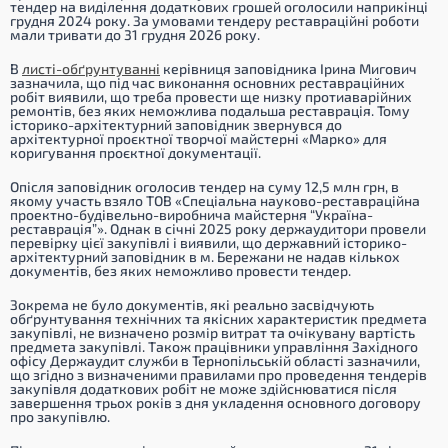
тендер на виділення додаткових грошей оголосили наприкінці
грудня 2024 року. За умовами тендеру реставраційні роботи
мали тривати до 31 грудня 2026 року.
В
листі-обґрунтуванні
керівниця заповідника Ірина Мигович
зазначила, що під час виконання основних реставраційних
робіт виявили, що треба провести ще низку протиаварійних
ремонтів, без яких неможлива подальша реставрація. Тому
історико-архітектурний заповідник звернувся до
архітектурної проєктної творчої майстерні «Марко» для
коригування проєктної документації.
Опісля заповідник оголосив тендер на суму 12,5 млн грн, в
якому участь взяло ТОВ «Спеціальна науково-реставраційна
проектно-будівельно-виробнича майстерня “Україна-
реставрація”». Однак в січні 2025 року держаудитори провели
перевірку цієї закупівлі і виявили, що державний історико-
архітектурний заповідник в м. Бережани не надав кількох
документів, без яких неможливо провести тендер.
Зокрема не було документів, які реально засвідчують
обґрунтування технічних та якісних характеристик предмета
закупівлі, не визначено розмір витрат та очікувану вартість
предмета закупівлі. Також працівники управління Західного
офісу Держаудит служби в Тернопільській області зазначили,
що згідно з визначеними правилами про проведення тендерів
закупівля додаткових робіт не може здійснюватися після
завершення трьох років з дня укладення основного договору
про закупівлю.