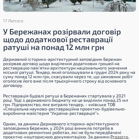
17 Лютого
У Бережанах розірвали договір
щодо додаткової реставрації
ратуші на понад 12 млн грн
Державний історико-архітектурний заповідник Бережан
розірвав договір щодо виділення додаткових грошей на
реставрацію пам’ятки архітектури національного значення
міської ратуші. Тендер, який оголошували в грудні 2024 року на
суму понад 12 млн грн, скасували через те, що замовник робіт
оголосив його вже після трьохрічного строку від основного
договору.
Реставрація будівлі ратуші в Бережанах стартувала у 2021
році. Тоді з державного бюджету на це виділили понад 25 мл
грн. Підприємство, яке виграло тендер, – київське ТОВ
«Спеціальна науково-реставраційна проектно-будівельно-
виробнича майстерня “Україна-реставрація”».
Однак, за даними Державного історико-архітектурного
заповідника Бережан, у 2024 році виникла потреба в
додаткових ремонтних роботах, які не були передбачені
проєктно-кошторисною документацією. За даними
Prozorro
,