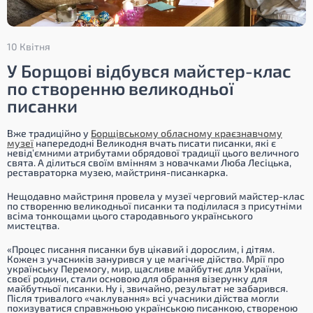
10 Квітня
У Борщові відбувся майстер-клас
по створенню великодньої
писанки
Вже традиційно у
Борщівському обласному краєзнавчому
музеї
напередодні Великодня вчать писати писанки, які є
невід’ємними атрибутами обрядової традиції цього величного
свята. А ділиться своїм вмінням з новачками Люба Лесіцька,
реставраторка музею, майстриня-писанкарка.
Нещодавно майстриня провела у музеї черговий майстер-клас
по створенню великодньої писанки та поділилася з присутніми
всіма тонкощами цього стародавнього українського
мистецтва.
«Процес писання писанки був цікавий і дорослим, і дітям.
Кожен з учасників занурився у це магічне дійство. Мрії про
українську Перемогу, мир, щасливе майбутнє для України,
своєї родини, стали основою для обрання візерунку для
майбутньої писанки. Ну і, звичайно, результат не забарився.
Після тривалого «чаклування» всі учасники дійства могли
похизуватися справжньою українською писанкою, створеною