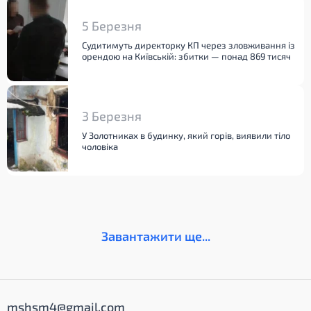
5 Березня
Судитимуть директорку КП через зловживання із
орендою на Київській: збитки — понад 869 тисяч
3 Березня
У Золотниках в будинку, який горів, виявили тіло
чоловіка
Завантажити ще...
mshsm4@gmail.com