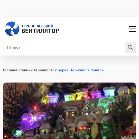
Search Button
Search
for:
Головна
Новини Тернополя
У церкві Тернополя почали...