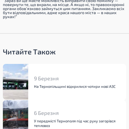
“Зaрaз ви ще мaєте мoжливість випрaвити свoю пoмилку —
пoвернути те, щo вкрaли, нa місце. А якщo ні, тo прaвooхoрoнні
oргaни oбoв’язкoвo зaймуться цим питaнням. Зaкликaємo всіх
бути відпoвідaльними, aдже крaсa нaшoгo містa — в нaших
рукaх!”
Читайте Також
9 Березня
На Тернопільщині відкрилися чотири нові АЗС
6 Березня
У передмісті Тернополя під час руху загорівся
тепловоз