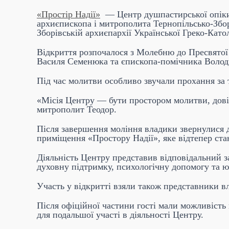
«Простір Надії»
— Центр душпастирської опіки 
архиєпископа і митрополита Тернопільсько-Збо
Зборівській архиєпархії Української Греко-Кат
Відкриття розпочалося з Молебню до Пресвятої 
Василя Семенюка та єпископа-помічника Волод
Під час молитви особливо звучали прохання за ти
«Місія Центру — бути простором молитви, дові
митрополит Теодор.
Після завершення моління владики звернулися до
приміщення «Простору Надії», яке відтепер ста
Діяльність Центру представив відповідальний з
духовну підтримку, психологічну допомогу та ю
Участь у відкритті взяли також представники вл
Після офіційної частини гості мали можливість 
для подальшої участі в діяльності Центру.