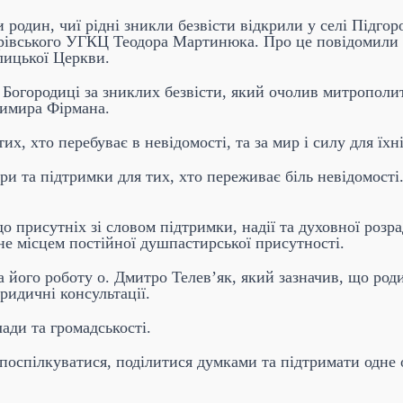
родин, чиї рідні зникли безвісти відкрили у селі Підгор
рівського УГКЦ Теодора Мартинюка. Про це повідомили 
олицької Церкви.
Богородиці за зниклих безвісти, який очолив митрополи
имира Фірмана.
х, хто перебуває в невідомості, та за мир і силу для їхн
ри та підтримки для тих, хто переживає біль невідомост
 присутніх зі словом підтримки, надії та духовної розра
не місцем постійної душпастирської присутності.
а його роботу о. Дмитро Телев’як, який зазначив, що ро
ридичні консультації.
ади та громадськості.
поспілкуватися, поділитися думками та підтримати одне 