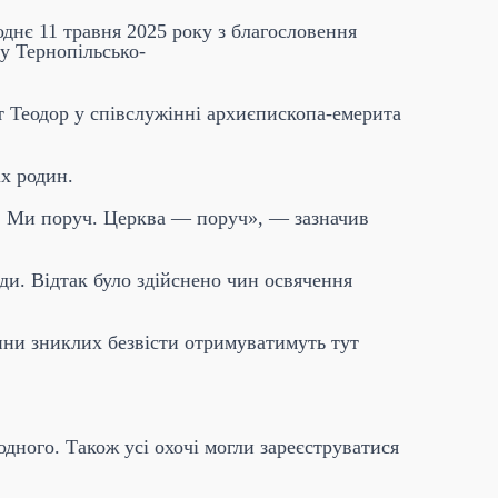
однє 11 травня 2025 року з благословення
у Тернопільсько-
т Теодор у співслужінні архиєпископа-емерита
іх родин.
і. Ми поруч. Церква — поруч», — зазначив
ди. Відтак було здійснено чин освячення
дини зниклих безвісти отримуватимуть тут
одного. Також усі охочі могли зареєструватися