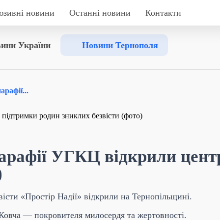
юзивні новини
Останні новини
Контакти
ини України
Новини Тернополя
рафії...
арафії УГКЦ відкрили цент
)
істи «Простір Надії» відкрили на Тернопільщині.
Ковча — покровителя милосердя та жертовності.