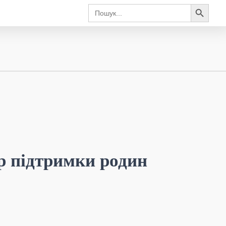
Search Button
Search
for:
р підтримки родин