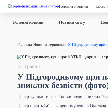
Головні новини
Екскл
Головні новини
Новини світу
Нов
Головна
Новини Тернополя
У Підгородньому при па
13 Травня
У Підгородньому при п
зниклих безвісти (фото
Центр душпастирської опіки родин зниклих безв
Центр носить ім’я священномученика Омеляна 