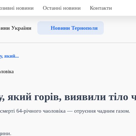
юзивні новини
Останні новини
Контакти
ини України
Новини Тернополя
, який...
, який горів, виявили тіло 
смерті 64-річного чаоловіка — отруєння чадним газом.
щини.