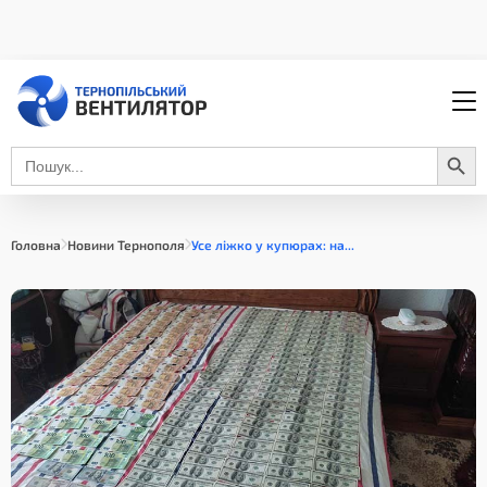
Search Button
Search
for:
Головна
Новини Тернополя
Усе ліжко у купюрах: на...