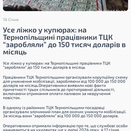
18 Січня
Усе ліжко у купюрах: на
Тернопільщині працівники ТЦК
“заробляли” до 150 тисяч доларів в
місяць
Усе ліжко у купюрах: на Тернопільщині працівники ТЦК
“заробляли” до 150 тисяч доларів в місяць
Працівники ТЦК Тернопільщини організували корупційну схему
для уникнення мобілізації, заробляючи від 100 000 до 150 000
доларів на місяць.Оперативники виявили нові факти
причетності трьох спільників до протиправної діяльності,
включаючи отримання оплати паливом за невручення
повісток.
В одному із районних ТЦК Тернопільщини посадовці
організували злочинний план для охочих уникнути мобілізації.
За місяць вони “заробляли” від 100 000 до 150 000 доларів.
Оперативники отримали інформацію про те, що службові особи
наживаються на ухилянтах ще у липні 2024 року, а 17 січня