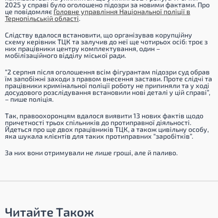
2025 у справі було оголошено підозри за новими фактами. Про
це повідомляє
Головне управління Національної поліції в
Тернопільській області
.
Слідству вдалося встановити, що організував корупційну
схему керівник ТЦК та залучив до неї ще чотирьох осіб: троє з
них працівники центру комплектування, один –
мобілізаційного відділу міської ради.
“2 серпня після оголошення всім фігурантам підозри суд обрав
їм запобіжні заходи з правом внесення застави. Проте слідчі та
працівники кримінальної поліції роботу не припиняли та у ході
досудового розслідування встановили нові деталі у цій справі”,
– пише поліція.
Так, правоохоронцям вдалося виявити 13 нових фактів щодо
причетності трьох спільників до протиправної діяльності.
Йдеться про ще двох працівників ТЦК, а також цивільну особу,
яка шукала клієнтів для таких протиправних “заробітків”.
За них вони отримували не лише гроші, але й паливо.
Читайте Також