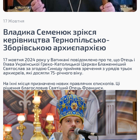
17 Жовтня
Владика Семенюк зрікся
керівництва Тернопільсько-
Зборівською архиєпархією
17 жовтня 2024 року у Ватикані повідомлено про те, що Отець і
Глава Української Греко-Католицької Церкви Блаженніший
Святослав за згодою Синоду прийняв зречення з урядів трьох
архиєреїв, які досягли 75-річного віку.
На їхні місця призначено нових правлячих єпископів. Ці
рішення благословив Святіший Отець Франциск.