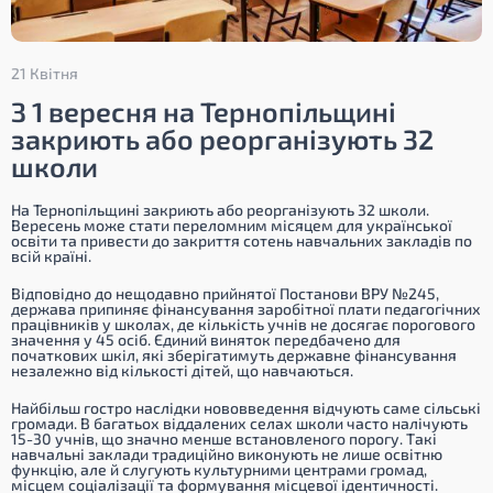
21 Квітня
З 1 вересня на Тернопільщині
закриють або реорганізують 32
школи
На Тернопільщині закриють або реорганізують 32 школи.
Вересень може стати переломним місяцем для української
освіти та привести до закриття сотень навчальних закладів по
всій країні.
Відповідно до нещодавно прийнятої Постанови ВРУ №245,
держава припиняє фінансування заробітної плати педагогічних
працівників у школах, де кількість учнів не досягає порогового
значення у 45 осіб. Єдиний виняток передбачено для
початкових шкіл, які зберігатимуть державне фінансування
незалежно від кількості дітей, що навчаються.
Найбільш гостро наслідки нововведення відчують саме сільські
громади. В багатьох віддалених селах школи часто налічують
15-30 учнів, що значно менше встановленого порогу. Такі
навчальні заклади традиційно виконують не лише освітню
функцію, але й слугують культурними центрами громад,
місцем соціалізації та формування місцевої ідентичності.