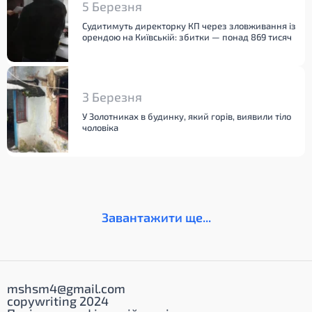
5 Березня
Судитимуть директорку КП через зловживання із
орендою на Київській: збитки — понад 869 тисяч
3 Березня
У Золотниках в будинку, який горів, виявили тіло
чоловіка
Завантажити ще...
mshsm4@gmail.com
copywriting 2024