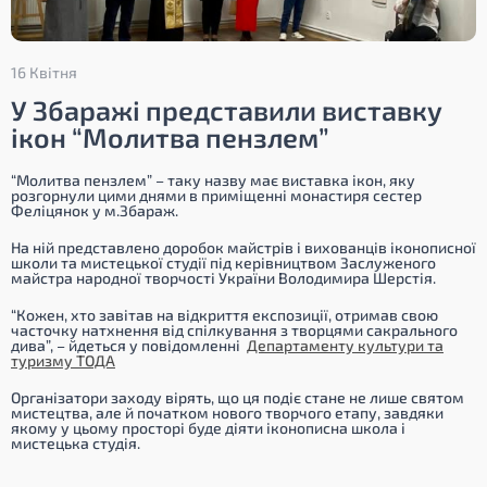
16 Квітня
У Збаражі представили виставку
ікон “Молитва пензлем”
“Молитва пензлем” – таку назву має виставка ікон, яку
розгорнули цими днями в приміщенні монастиря сестер
Феліцянок у м.Збараж.
На ній представлено доробок майстрів і вихованців іконописної
школи та мистецької студії під керівництвом Заслуженого
майстра народної творчості України Володимира Шерстія.
“Кожен, хто завітав на відкриття експозиції, отримав свою
часточку натхнення від спілкування з творцями сакрального
дива”,
– йдеться у повідомленні
Департаменту культури та
туризму ТОДА
Організатори заходу вірять, що ця подіє стане не лише святом
мистецтва, але й початком нового творчого етапу, завдяки
якому у цьому просторі буде діяти іконописна школа і
мистецька студія.