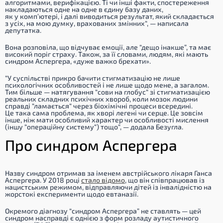
алгоритмами, верифікацією. Ті чи інші факти, спостереження
накладаються одне на одне в єдину базу даних,
як у комп’ютері, і далі виводиться результат, який складається
з усіх, на мою думку, врахованих змінних
“, — написала
депутатка.
Вона розповіла, що відчуває емоції, але “дещо інакше”, та має
високий поріг страху. Також, за її словами, людям, які мають
синдром Аспергера, «дуже важко брехати».
“У суспільстві прикро бачити стигматизацію не лише
психологічних особливостей і не лише щодо мене, а загалом.
Тим більше — натягування “сови на глобус“ зі стигматизацією
реальних складних психічних хвороб, коли мозок людини
справді “ламається“ через біохімічні процеси всередині.
Це така сама проблема, як хворі легені чи серце. Це зовсім
інше, ніж мати особливий характер чи особливості мислення
(іншу “операційну систему“) тощо
“, — додала Безугла.
Про синдром Аспергера
Назву синдром отримав за іменем австрійського лікаря Ганса
Аспергера. У 2018 році
стало відомо
, що він співпрацював із
нацистським режимом, відправляючи дітей із інвалідністю на
жорстокі експерименти щодо евтаназії.
Окремого діагнозу “синдром Аспергера” не ставлять — цей
синдром насправді є однією з форм розладу аутистичного