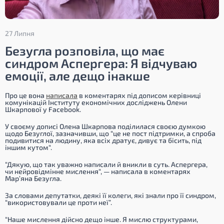
27 Липня
Безугла розповіла, що має
синдром Аспергера: Я відчуваю
емоції, але дещо інакше
Про це вона
написала
в коментарях під дописом керівниці
комунікацій Інституту економічних досліджень Олени
Шкарпової у Facebook.
У своєму дописі Олена Шкарпова поділилася своєю думкою
щодо Безуглої, зазначивши, що
“це не пост підтримки, а спроба
подивитися на людину, яка всіх дратує, дивує та бісить, під
іншим кутом
“.
“Дякую, що так уважно написали й вникли в суть. Аспергера,
чи нейровідмінне мислення
“, — написала в коментарях
Мар’яна Безугла.
За словами депутатки, деякі її колеги, які знали про її синдром,
“використовували це проти неї”.
“Наше мислення дійсно дещо інше. Я мислю структурами,