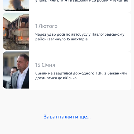
управління БпЛА та засобам РЕБ росіян – Генштаб
1 Лютого
Через удар росії по автобусу у Павлоградському
районі загинуло 15 шахтарів
15 Січня
Єрмак не звертався до жодного ТЦК із бажанням
доєднатися до війська
Завантажити ще...