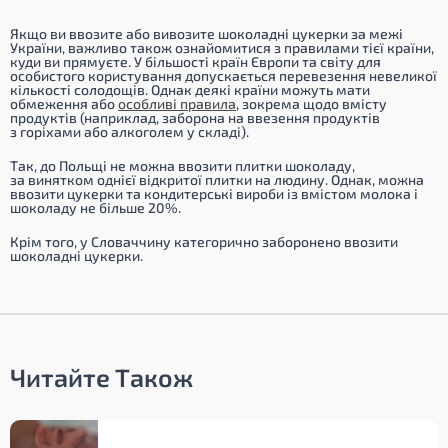
Якщо ви ввозите або вивозите шоколадні цукерки за межі
України, важливо також ознайомитися з правилами тієї країни,
куди ви прямуєте. У більшості країн Європи та світу для
особистого користування допускається перевезення невеликої
кількості солодощів. Однак деякі країни можуть мати
обмеження або
особливі правила
, зокрема щодо вмісту
продуктів (наприклад, заборона на ввезення продуктів
з горіхами або алкоголем у складі).
Так,
до Польщі
не можна ввозити плитки шоколаду,
за винятком однієї відкритої плитки на людину. Однак, можна
ввозити цукерки та кондитерські вироби із вмістом молока і
шоколаду не більше 20%.
Крім того,
у Словаччину
категорично заборонено ввозити
шоколадні цукерки.
Читайте Також