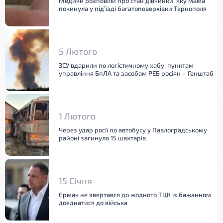
Медики розповіли про стан дівчинки, яку мама
покинула у під’їзді багатоповерхівки Тернополя
5 Лютого
ЗСУ вдарили по логістичному хабу, пунктам
управління БпЛА та засобам РЕБ росіян – Генштаб
1 Лютого
Через удар росії по автобусу у Павлоградському
районі загинуло 15 шахтарів
15 Січня
Єрмак не звертався до жодного ТЦК із бажанням
доєднатися до війська