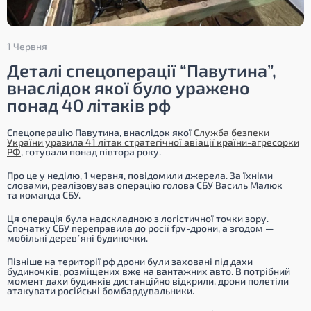
1 Червня
Деталі спецоперації “Павутина”,
внаслідок якої було уражено
понад 40 літаків рф
Спецоперацію Павутина, внаслідок якої
Служба безпеки
України уразила 41 літак стратегічної авіації країни-агресорки
РФ
, готували понад півтора року.
Про це у неділю, 1 червня, повідомили джерела. За їхніми
словами, реалізовував операцію голова СБУ Василь Малюк
та команда СБУ.
Ця операція була надскладною з логістичної точки зору.
Спочатку СБУ переправила до росії fpv-дрони, а згодом —
мобільні деревʼяні будиночки.
Пізніше на території рф дрони були заховані під дахи
будиночків, розміщених вже на вантажних авто. В потрібний
момент дахи будинків дистанційно відкрили, дрони полетіли
атакувати російські бомбардувальники.