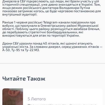
Джерела в СБУ підкреслюють, що люди, які брали участь у цій
історичній спецоперації, уже давно знаходяться в Україні. Тож,
якщо режим російського диктатора Володимира Путіна
показово затримає когось, це буде черговою постановкою для
внутрішньої аудиторії.
Раніше 1 червня російські Telegram-канали повідомили про
вибухи, що пролунали в Оленегірському районі Мурманської
області. Поблизу цього району розміщується авіабаза Оленья,
де перебувають стратегічні бомбардувальники, які
використовуються для атак по території України.
Дрони СБУ уразили понад 40 літаків, які щоночі атакують
українські міста. За словами джерел, серед уражених літаків —
А-50, Ту-95 та Ту-22 М3.
Читайте Також
5 Лютого