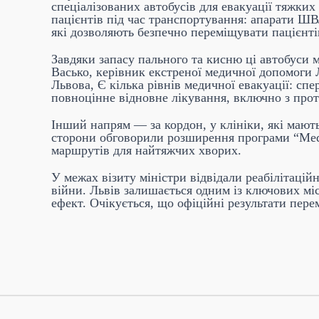
спеціалізованих автобусів для евакуації тяжких
пацієнтів під час транспортування: апарати ШВЛ
які дозволяють безпечно переміщувати пацієнті
Завдяки запасу пального та кисню ці автобуси 
Васько, керівник екстреної медичної допомоги 
Львова, Є кілька рівнів медичної евакуації: с
повноцінне відновне лікування, включно з прот
Інший напрям — за кордон, у клініки, які мают
сторони обговорили розширення програми “Mede
маршрутів для найтяжчих хворих.
У межах візиту міністри відвідали реабілітаці
війни. Львів залишається одним із ключових мі
ефект. Очікується, що офіційні результати пер