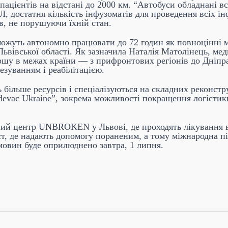
 пацієнтів на відстані до 2000 км. “Автобуси обладнані 
, достатня кількість інфузоматів для проведення всіх інф
в, не порушуючи їхній стан.
можуть автономно працювати до 72 годин як повноцінні мо
Львівської області. Як зазначила Наталія Матолінець, м
першу в межах країни — з прифронтових регіонів до Дніпр
езуванням і реабілітацією.
ь більше ресурсів і спеціалізуються на складних реконст
vac Ukraine”, зокрема можливості покращення логістики
йний центр UNBROKEN у Львові, де проходять лікування в
ст, де надають допомогу пораненим, а тому міжнародна п
емовин буде оприлюднено завтра, 1 липня.