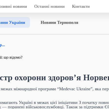
юзивні новини
Останні новини
Контакти
ини України
Новини Тернополя
...
стр охорони здоров’я Норвег
межах міжнародної програми “Medevac Ukraine”, яка пер
опомагають Україні в межах цієї ініціативи З початку по
ких — поранені військовослужбовці. Також за підтримки Є