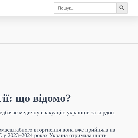
Search Button
Search
for:
ії: що відомо?
едбачає медичну евакуацію українців за кордон.
вномасштабного вторгнення вона вже прийняла на
С у 2023–2024 роках Україна отримала шість