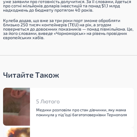
уже заявили про готовність долучитися. За її словами, йдеться
про сотні мільйонів доларів інвестицій та понад $1,1 млрд
надходжень до бюджету протягом 40 років.
Кулеба додав, що вже за три роки порт зможе обробляти
близько 250 тисяч контейнерів (TEU) на рік, а згодом
повернеться до довоєнних показників — понад півмільйона. Це,
за його словами, виведе «Чорноморськ» на рівень провідних
європейських хабів.
Читайте Також
5 Лютого
Медики розповіли про стан дівчинки, яку мама
покинула у під’їзді багатоповерхівки Тернополя