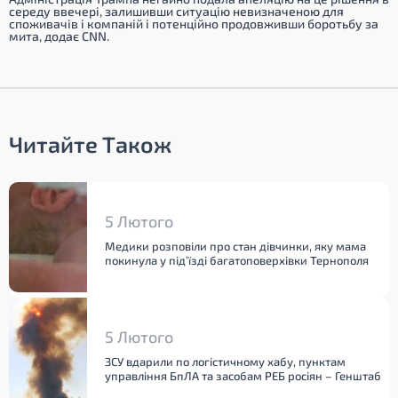
середу ввечері, залишивши ситуацію невизначеною для
споживачів і компаній і потенційно продовживши боротьбу за
мита, додає CNN.
Читайте Також
5 Лютого
Медики розповіли про стан дівчинки, яку мама
покинула у під’їзді багатоповерхівки Тернополя
5 Лютого
ЗСУ вдарили по логістичному хабу, пунктам
управління БпЛА та засобам РЕБ росіян – Генштаб