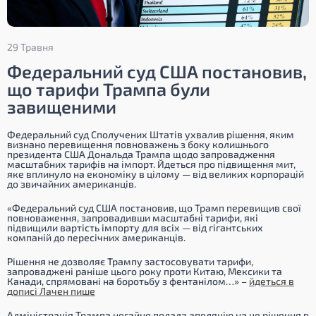
29 Травня
Федеральний суд США постановив,
що тарифи Трампа були
завищеними
Федеральний суд Сполучених Штатів ухвалив рішення, яким
визнано перевищення повноважень з боку колишнього
президента США Дональда Трампа щодо запровадження
масштабних тарифів на імпорт. Йдеться про підвищення мит,
яке вплинуло на економіку в цілому — від великих корпорацій
до звичайних американців.
«Федеральний суд США постановив, що Трамп перевищив свої
повноваження, запровадивши масштабні тарифи, які
підвищили вартість імпорту для всіх — від гігантських
компаній до пересічних американців.
Рішення не дозволяє Трампу застосовувати тарифи,
запроваджені раніше цього року проти Китаю, Мексики та
Канади, спрямовані на боротьбу з фентанілом…»
–
йдеться в
дописі Лачен пише
Адміністрація Трампа негайно подала апеляцію на це рішення в