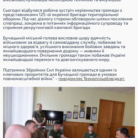
Сьогодні відбулася робоча зустріч керівництва громади з
представниками 125-ої окремої бригади територіальної
оборони. Під час діалогу сторони обговорили шляхи посилення
співпраці, зокрема в питаннях інформаційного супроводу та
сприяння рекрутинговій кампанії бригади.
Бучацький міський голова висловив щиру вдячність
військовим за відвагу й самовіддану службу, побажав їм
міцного здоров’я, успішного виконання бойових завдань та
якнайшвидшого повернення додому — живими й
неушкодженими. Очільник громади також побажав Україні
якнайшвидшої перемоги та довгоочікуваного миру.
Підтримка Збройних Сил України залишається одним із
ключових пріоритетів для Бучацької громади в умовах
повномасштабної війни.”
–
повідомляє Тернопільоблвідкат.