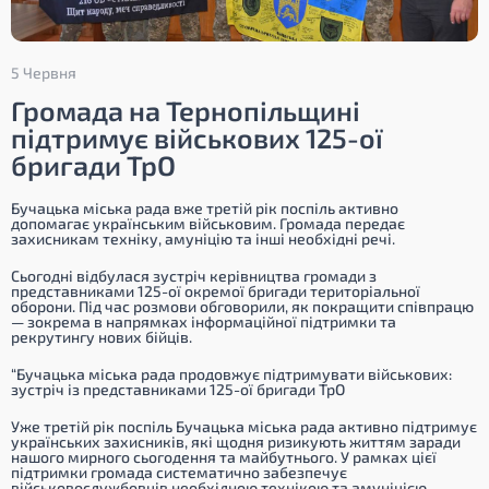
5 Червня
Громада на Тернопільщині
підтримує військових 125-ої
бригади ТрО
Бучацька міська рада вже третій рік поспіль активно
допомагає українським військовим. Громада передає
захисникам техніку, амуніцію та інші необхідні речі.
Сьогодні відбулася зустріч керівництва громади з
представниками 125-ої окремої бригади територіальної
оборони. Під час розмови обговорили, як покращити співпрацю
— зокрема в напрямках інформаційної підтримки та
рекрутингу нових бійців.
“Бучацька міська рада продовжує підтримувати військових:
зустріч із представниками 125-ої бригади ТрО
Уже третій рік поспіль Бучацька міська рада активно підтримує
українських захисників, які щодня ризикують життям заради
нашого мирного сьогодення та майбутнього. У рамках цієї
підтримки громада систематично забезпечує
військовослужбовців необхідною технікою та амуніцією.