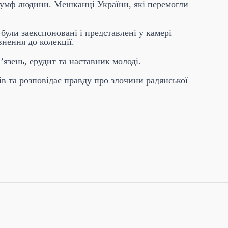
ріумф людини. Мешканці України, які перемогли
були заекспоновані і представлені у камері
нення до колекції.
’язень, ерудит та наставник молоді.
в та розповідає правду про злочини радянської