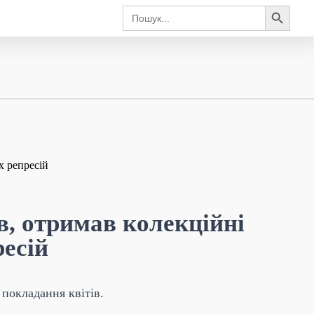
Search Button
Search
for:
в, отримав колекційні
ресій
 покладання квітів.