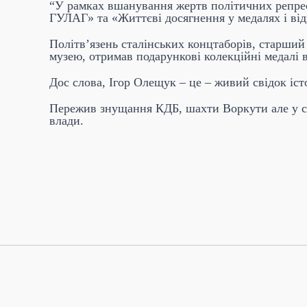
“У рамках вшанування жертв політичних репресі
ГУЛАГ» та «Життєві досягнення у медалях і ві
Політв’язень сталінських концтаборів, старший
музею, отримав подарункові колекційні медалі 
Дос слова, Ігор Олещук – це – живий свідок іст
Пережив знущання КДБ, шахти Воркути але у сво
влади.