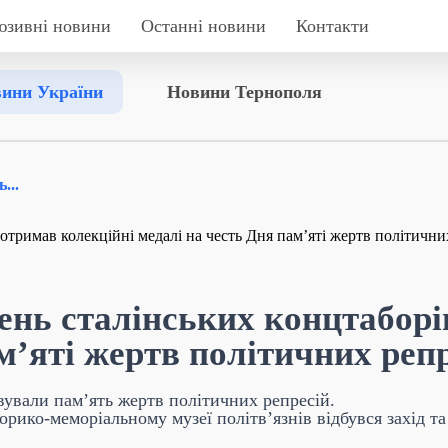
юзивні новини
Останні новини
Контакти
ини України
Новини Тернополя
...
ень сталінських концтаборі
м’яті жертв політичних реп
вували пам’ять жертв політичних репресій.
орико-меморіальному музеї політв’язнів відбувся захід та